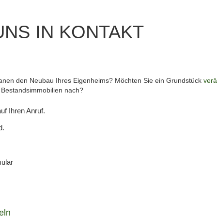
UNS IN KONTAKT
lanen den Neubau Ihres Eigenheims? Möchten Sie ein Grundstück
ver
r Bestandsimmobilien nach?
f Ihren Anruf.
d.
mular
eln