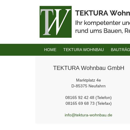
Zum
Inhalt
springen
HOME
TEKTURA WOHNBAU
BAUTRÄ
TEKTURA Wohnbau GmbH
Marktplatz 4e
D-85375 Neufahrn
08165 92 42 48 (Telefon)
08165 69 68 73 (Telefax)
info@tektura-wohnbau.de